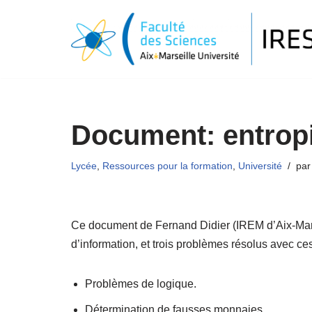
Aller
au
contenu
Document: entropi
Lycée
,
Ressources pour la formation
,
Université
pa
Ce document de Fernand Didier (IREM d’Aix-Marse
d’information, et trois problèmes résolus avec ce
Problèmes de logique.
Détermination de fausses monnaies.